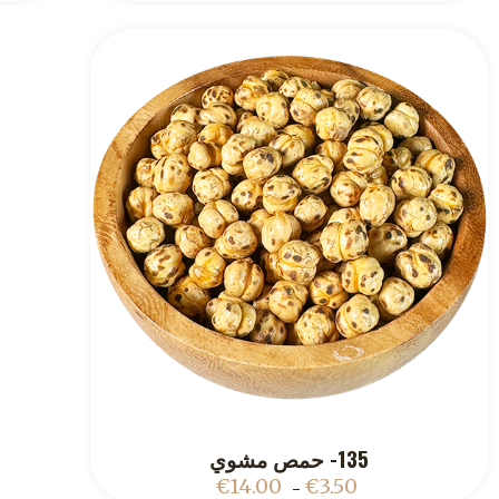
135- حمص مشوي
ADD TO CART
€
14.00
€
3.50
–