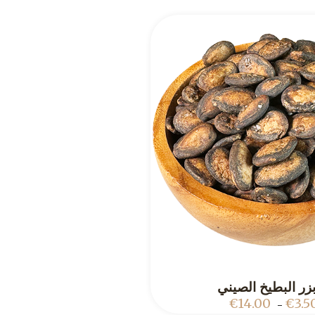
ADD TO CART
€
14.00
€
3.5
–