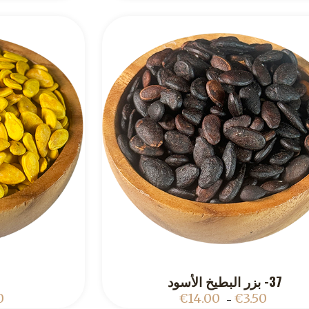
37- بزر البطيخ الأسود
8
ADD TO CART
0
€
14.00
€
3.50
–