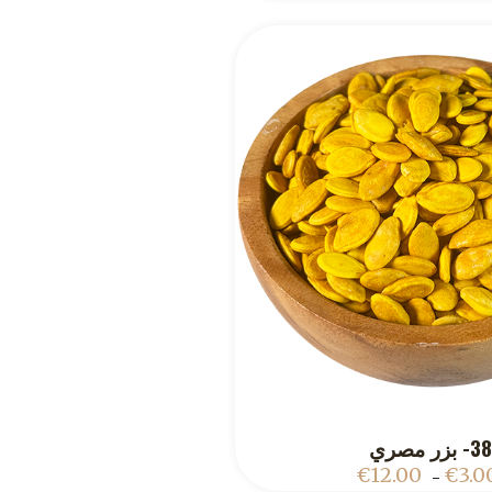
3- بزر مصري
ADD TO CART
€
12.00
€
3.0
–