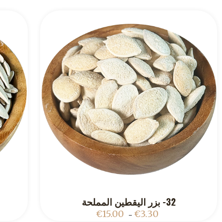
32- بزر اليقطين المملحة
ADD TO CART
€
15.00
€
3.30
–