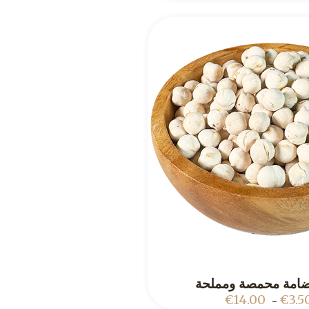
ADD TO CART
€
14.00
€
3.5
–