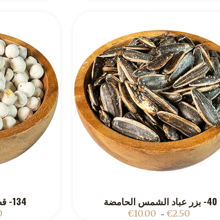
40- بزر عباد الشمس الحامضة
134- قضامة محمصة ومملحة
ADD TO CART
0
€
10.00
€
2.50
–