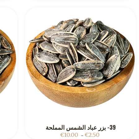
39- بزر عباد الشمس المملحة
ADD TO CART
€
10.00
€
2.50
–