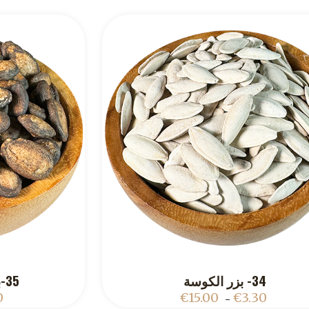
34- بزر الكوسة
35-بزر البطيخ الصيني
ADD TO CART
0
€
15.00
€
3.30
–