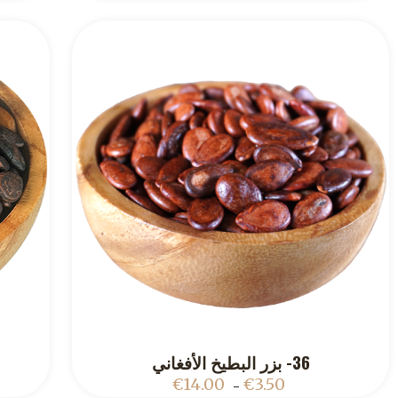
36- بزر البطيخ الأفغاني
ADD TO CART
€
14.00
€
3.50
–