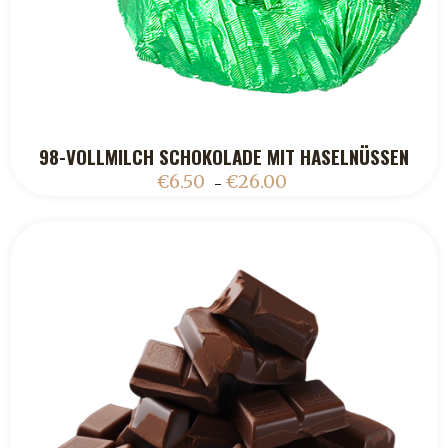
98-VOLLMILCH SCHOKOLADE MIT HASELNÜSSEN
ADD TO CART
€
6.50
€
26.00
–