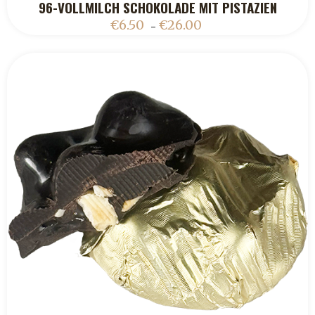
96-VOLLMILCH SCHOKOLADE MIT PISTAZIEN
ADD TO CART
€
6.50
€
26.00
–