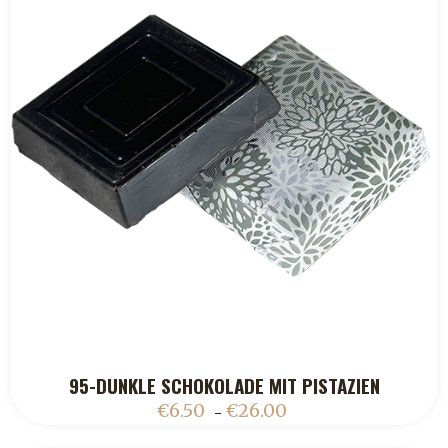
95-DUNKLE SCHOKOLADE MIT PISTAZIEN
ADD TO CART
€
6.50
€
26.00
–