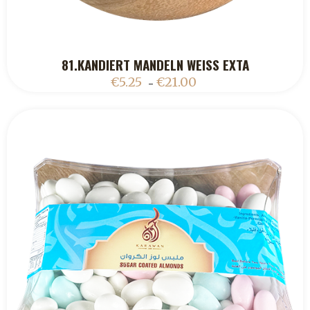
81.KANDIERT MANDELN WEISS EXTA
ADD TO CART
€
5.25
€
21.00
–