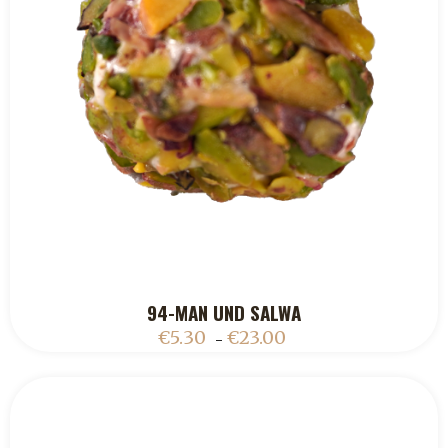
94-MAN UND SALWA
ADD TO CART
€
5.30
€
23.00
–