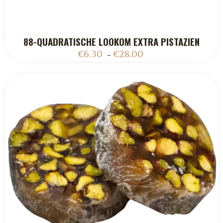
88-QUADRATISCHE LOOKOM EXTRA PISTAZIEN
ADD TO CART
€
6.30
€
28.00
–