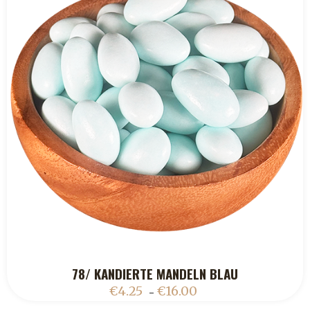
78/ KANDIERTE MANDELN BLAU
ADD TO CART
€
4.25
€
16.00
–