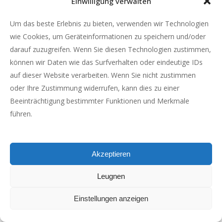
Einwilligung verwalten
Um das beste Erlebnis zu bieten, verwenden wir Technologien
wie Cookies, um Geräteinformationen zu speichern und/oder
darauf zuzugreifen. Wenn Sie diesen Technologien zustimmen,
können wir Daten wie das Surfverhalten oder eindeutige IDs
auf dieser Website verarbeiten. Wenn Sie nicht zustimmen
oder Ihre Zustimmung widerrufen, kann dies zu einer
Beeinträchtigung bestimmter Funktionen und Merkmale
führen.
100-VOLLMILCH SCHOKOLADE
ADD TO CART
Akzeptieren
€
6.50
€
26.00
–
Leugnen
Einstellungen anzeigen