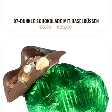
97-DUNKLE SCHOKOLADE MIT HASELNÜSSEN
ADD TO CART
€
6.50
€
26.00
–