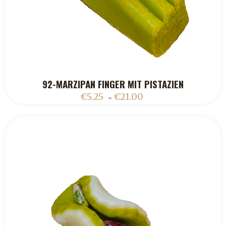
92-MARZIPAN FINGER MIT PISTAZIEN
ADD TO CART
€
5.25
€
21.00
–