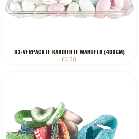
83-VERPACKTE KANDIERTE MANDELN (400GM)
ADD TO CART
€
6.50