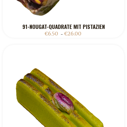
91-NOUGAT-QUADRATE MIT PISTAZIEN
ADD TO CART
€
6.50
€
26.00
–