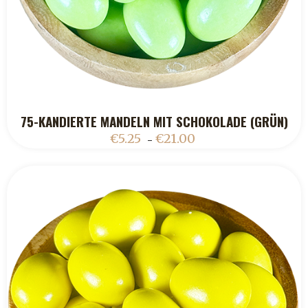
75-KANDIERTE MANDELN MIT SCHOKOLADE (GRÜN)
ADD TO CART
€
5.25
€
21.00
–