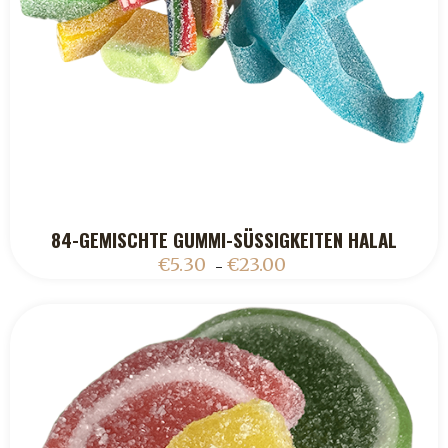
84-GEMISCHTE GUMMI-SÜSSIGKEITEN HALAL
ADD TO CART
€
5.30
€
23.00
–