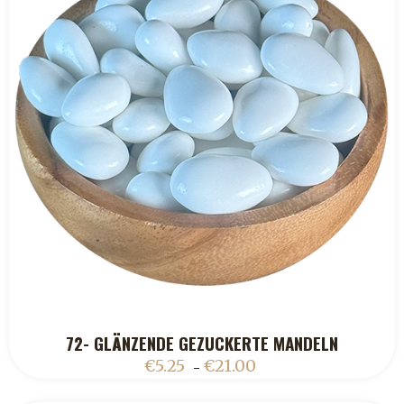
72- GLÄNZENDE GEZUCKERTE MANDELN
ADD TO CART
€
5.25
€
21.00
–