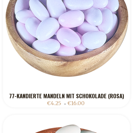
77-KANDIERTE MANDELN MIT SCHOKOLADE (ROSA)
ADD TO CART
€
4.25
€
16.00
–