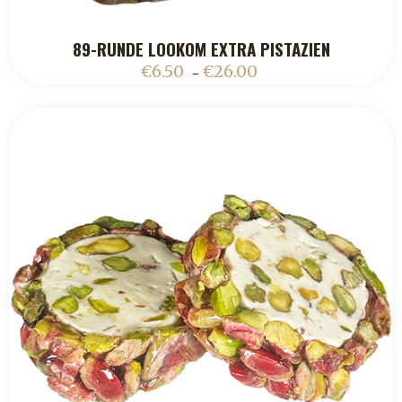
89-RUNDE LOOKOM EXTRA PISTAZIEN
ADD TO CART
€
6.50
€
26.00
–