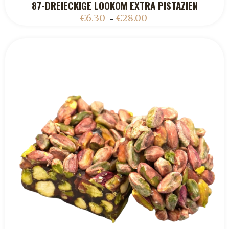
87-DREIECKIGE LOOKOM EXTRA PISTAZIEN
ADD TO CART
€
6.30
€
28.00
–