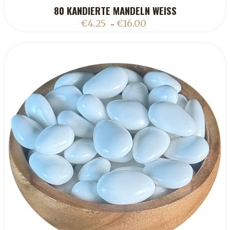
80 KANDIERTE MANDELN WEISS
ADD TO CART
€
4.25
€
16.00
–