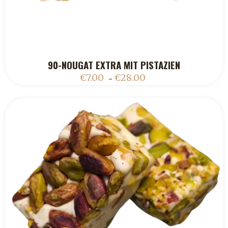
90-NOUGAT EXTRA MIT PISTAZIEN
ADD TO CART
€
7.00
€
28.00
–