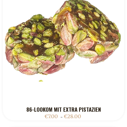
86-LOOKOM MIT EXTRA PISTAZIEN
ADD TO CART
€
7.00
€
28.00
–