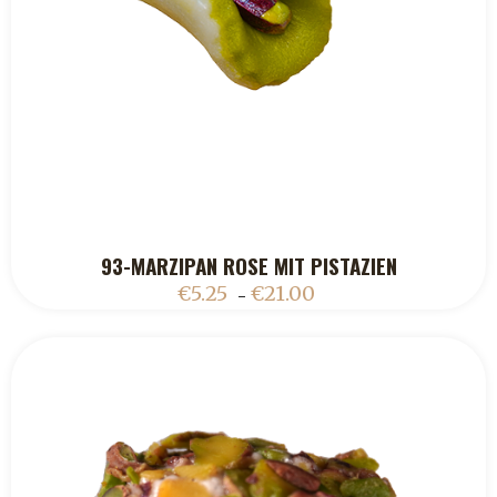
93-MARZIPAN ROSE MIT PISTAZIEN
ADD TO CART
€
5.25
€
21.00
–