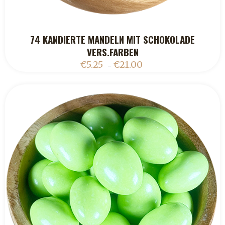
74 KANDIERTE MANDELN MIT SCHOKOLADE
ADD TO CART
VERS.FARBEN
€
5.25
€
21.00
–