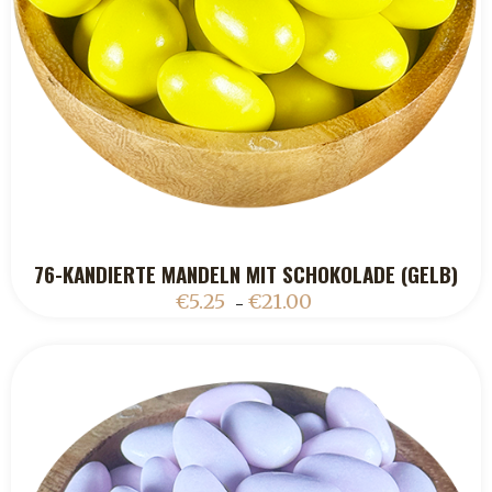
76-KANDIERTE MANDELN MIT SCHOKOLADE (GELB)
ADD TO CART
€
5.25
€
21.00
–