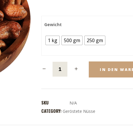
Gewicht
1 kg
500 gm
250 gm
IN DEN WAR
SKU
N/A
CATEGORY:
Geröstete Nüsse