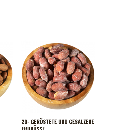
20- GERÖSTETE UND GESALZENE
ADD TO CART
ERDNÜSSE