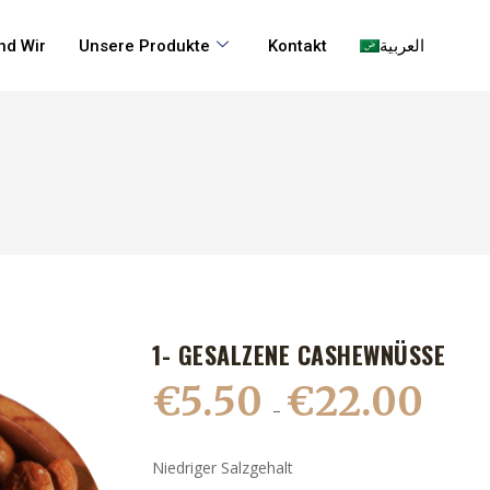
nd Wir
Unsere Produkte
Kontakt
العربية
1- GESALZENE CASHEWNÜSSE
€
5.50
€
22.00
–
Niedriger Salzgehalt