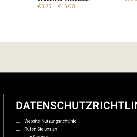
€
3.25
€
13.00
–
DATENSCHUTZRICHTLI
Wepsite-Nutzungsrichtlinie
Rufen Sie uns an
Live Support