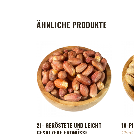
ÄHNLICHE PRODUKTE
21- GERÖSTETE UND LEICHT
10-PI
ADD TO CART
GESALZENE ERDNÜSSE
€
5.5