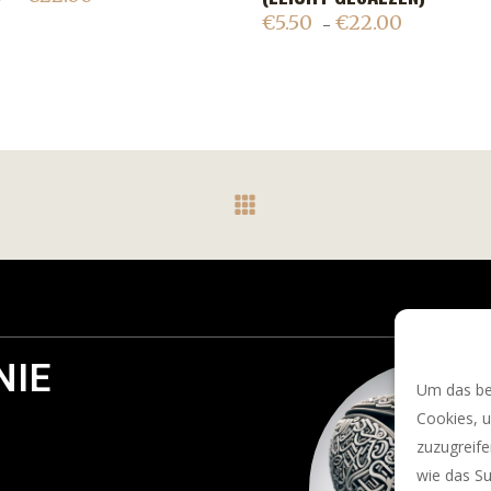
€
5.50
€
22.00
–
NIE
Um das bes
Cookies, 
zuzugreif
wie das Su