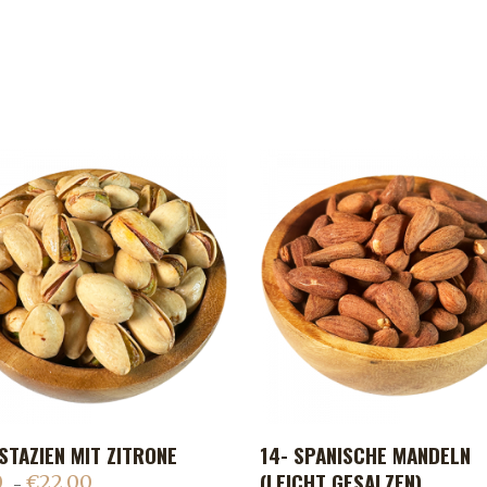
STAZIEN MIT ZITRONE
14- SPANISCHE MANDELN
ADD TO CART
ADD TO CART
(LEICHT GESALZEN)
0
€
22.00
–