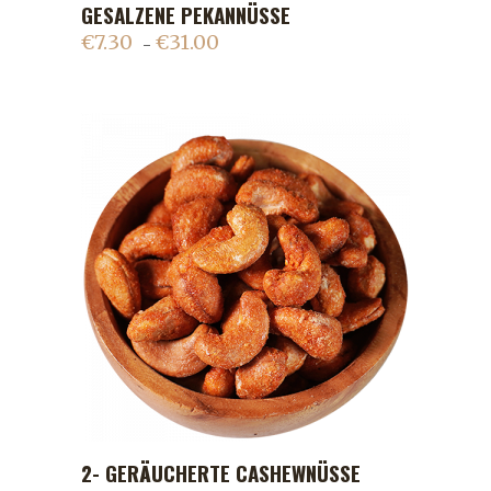
GESALZENE PEKANNÜSSE
€
7.30
€
31.00
–
2- GERÄUCHERTE CASHEWNÜSSE
ADD TO CART