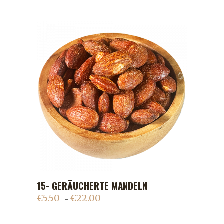
15- GERÄUCHERTE MANDELN
ADD TO CART
€
5.50
€
22.00
–