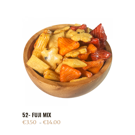
52- FUJI MIX
ADD TO CART
€
3.50
€
14.00
–