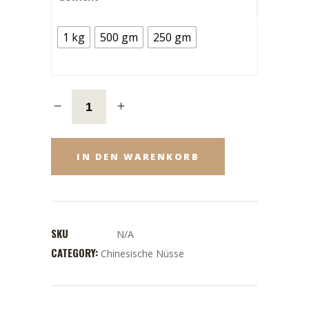
1 kg
500 gm
250 gm
IN DEN WARENKORB
SKU
N/A
CATEGORY:
Chinesische Nüsse