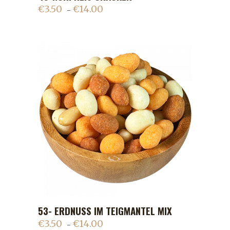
€
3.50
€
14.00
–
53- ERDNUSS IM TEIGMANTEL MIX
ADD TO CART
€
3.50
€
14.00
–