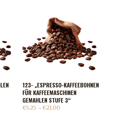
HLEN
123- „ESPRESSO-KAFFEEBOHNEN
ADD TO CART
FÜR KAFFEEMASCHINEN
GEMAHLEN STUFE 3“
€
5.25
€
21.00
–