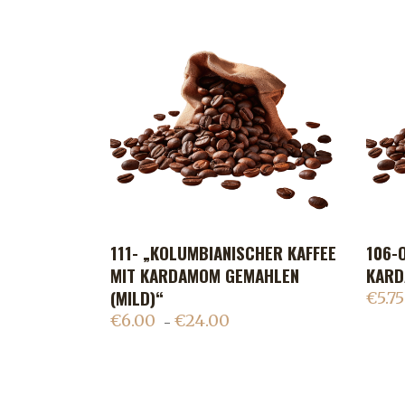
111- „KOLUMBIANISCHER KAFFEE
106-
ADD TO CART
MIT KARDAMOM GEMAHLEN
KARD
(MILD)“
€
5.75
€
6.00
€
24.00
–