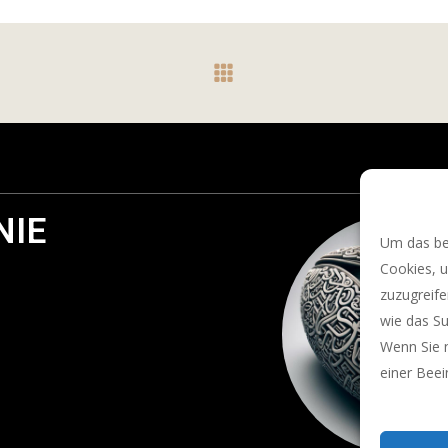
NIE
Um das bes
Cookies, 
zuzugreif
wie das Su
Wenn Sie 
einer Bee