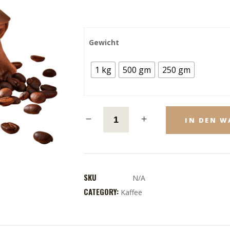
Gewicht
1 kg
500 gm
250 gm
IN DEN 
SKU
N/A
CATEGORY:
Kaffee