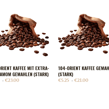
ORIENT KAFFEE MIT EXTRA-
104-ORIENT KAFFEE GEMA
ADD TO CART
ADD TO CART
AMOM GEMAHLEN (STARK)
(STARK)
€
23.00
€
5.25
€
21.00
–
–