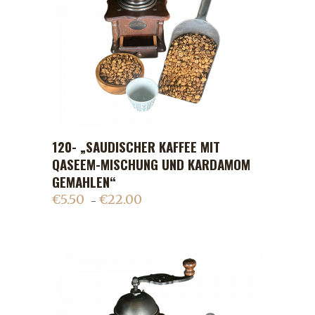
120- „SAUDISCHER KAFFEE MIT
ADD TO CART
QASEEM-MISCHUNG UND KARDAMOM
GEMAHLEN“
€
5.50
€
22.00
–