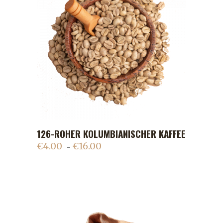
126-ROHER KOLUMBIANISCHER KAFFEE
ADD TO CART
€
4.00
€
16.00
–