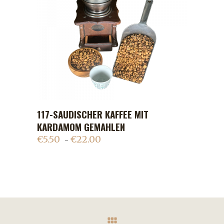
117-SAUDISCHER KAFFEE MIT
ADD TO CART
KARDAMOM GEMAHLEN
€
5.50
€
22.00
–