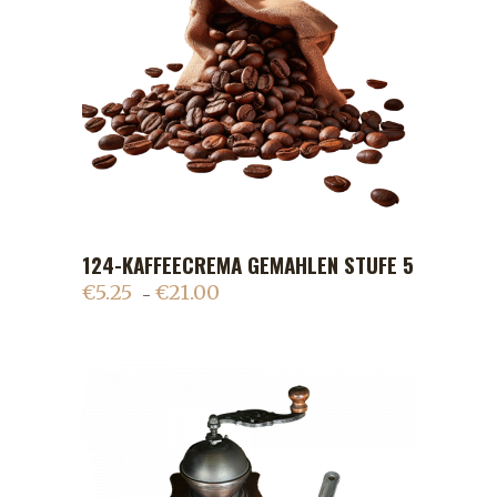
124-KAFFEECREMA GEMAHLEN STUFE 5
ADD TO CART
€
5.25
€
21.00
–