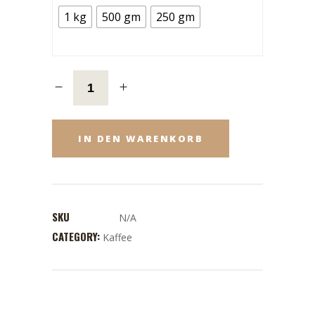
1 kg
500 gm
250 gm
IN DEN WARENKORB
SKU
N/A
CATEGORY:
Kaffee