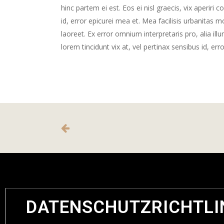
hinc partem ei est. Eos ei nisl graecis, vix aperiri 
id, error epicurei mea et. Mea facilisis urbanitas mo
laoreet. Ex error omnium interpretaris pro, alia illu
lorem tincidunt vix at, vel pertinax sensibus id, err
DATENSCHUTZRICHTLI