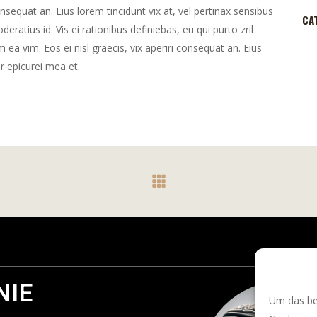
consequat an. Eius lorem tincidunt vix at, vel pertinax sensibus
CA
deratius id. Vis ei rationibus definiebas, eu qui purto zril
m ea vim. Eos ei nisl graecis, vix aperiri consequat an. Eius
or epicurei mea et.
NIE
Um das bes