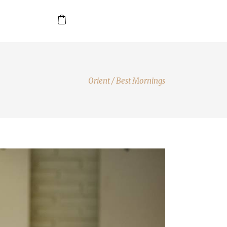
Orient
/
Best Mornings