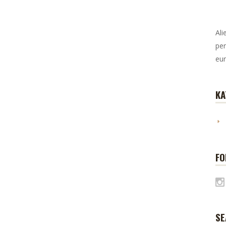
Ali
per
eur
KA
FO
SE